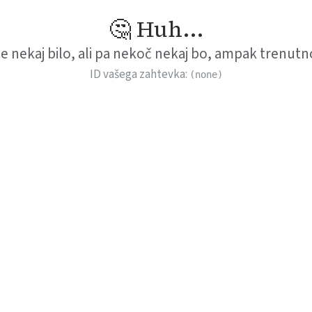
🤔 Huh...
je nekaj bilo, ali pa nekoč nekaj bo, ampak trenutno
ID vašega zahtevka:
(none)